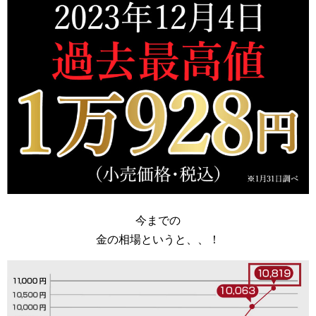
今までの
金の相場というと、、！
動
画
プ