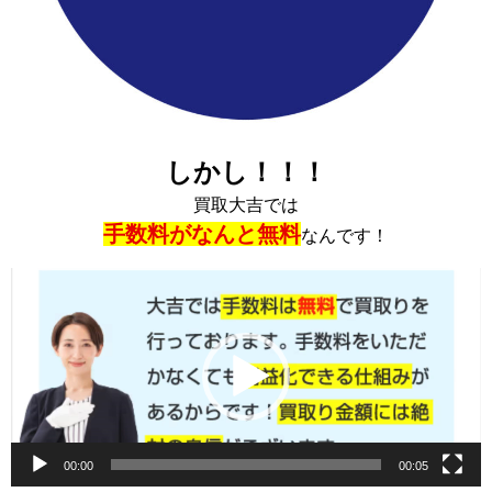
しかし！！！
買取大吉では
手数料がなんと無料
なんです！
動
画
プ
レ
ー
ヤ
ー
00:00
00:05