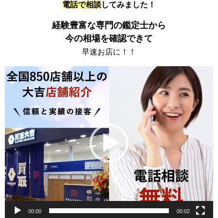
電話で相談
してみました！
経験豊富な専門の鑑定士から
今の相場を確認できて
早速お店に！！
動
画
プ
レ
ー
ヤ
ー
00:00
00:02