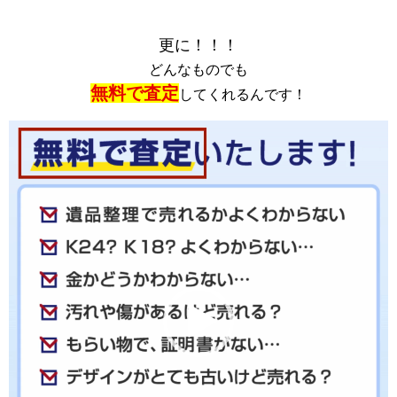
更に！！！
どんなものでも
無料で査定
してくれるんです！
動
画
プ
レ
ー
ヤ
ー