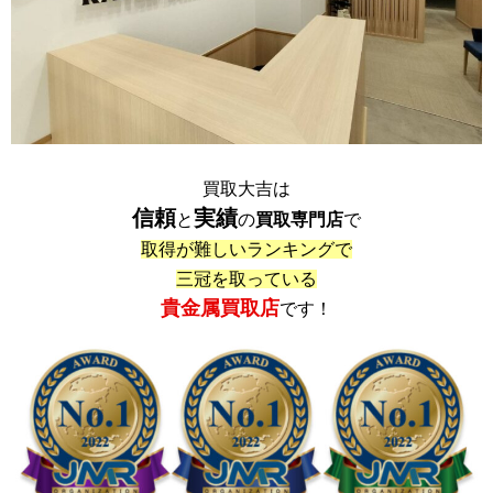
買取大吉は
信頼
実績
と
の
買取専門店
で
取得が難しいランキングで
三冠を取っている
貴金属買取店
です！