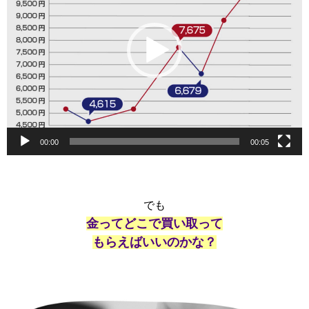
レ
ー
ヤ
ー
00:00
00:05
でも
金ってどこで買い取って
もらえばいいのかな？